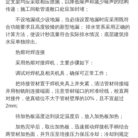
定支架均应采取相应措施，以降低噪声和减少噪声的结构
传递；施工间歇管道敞口处应加封堵；
不设地漏或少设地漏，当必须设置地漏时应采用既符
合功能要求且高度较矮的新型地漏；
排水管系采用正确的
计算方法，使设计秒流量符合实际排水情况：底层建筑排
水应单独排出。
热熔对焊连接
采用热熔对接焊机，主要步骤如下：
调试对焊机及相关机具，确保可正常工作；
把待接管材置于焊机夹具上并夹紧，清洁管材待接端
并用刨铣削连接端面，注意管材端口的对准经线，校直两
对接件，使真错位不大于管材壁厚的
10%
，且不宣超过
2mm;
待加热板温度达到设定温度后，放入加热板加热；
加热完毕后，取出加热板，迅速摇动焊接机手柄结合
两管材加热面，并升压至培接压力保压冷却；冷却到规定