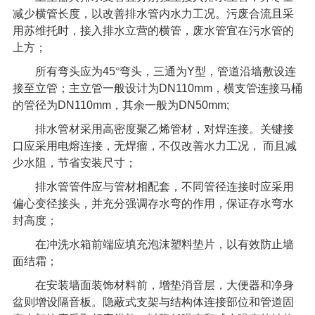
减少横管长度，以改善排水管内水力工况。污废合流且采
用苏维托时，接入排水立营的横管，废水管宜在污水管的
上方；
所有弯头应为
45
°弯头，三通为
Y
型，管道沿墙敷设连
接至立管；主立管一般设计为
DN110mm
，横支管连接马桶
的管径为
DN110mm
，其余一般为
DN50mm;
排水管材采用高密度聚乙烯管材，对焊连接。关键接
口应采用电熔连接，无焊瘤，不仅改善水力工况，
而且减
少水阻，节省安装尺寸；
排水管管件应与管材相配套，不同管径连接时应采用
偏心变径接头，并充分强调存水弯的作用，保证存水弯水
封高度；
在冲洗水箱前端应填充泡沫塑料垫片，以有效防止墙
面结霜；
在安装墙面装饰材料前，增垫消音层，大便器和净身
盆则增设隔音板。隐蔽式支架与结构体连接部位和管道固