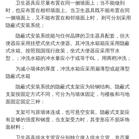
卫生器具应尽量布置在同一侧墙面上；当不能做到
时，也应布置在相邻墙面上。当卫生器具既不能布置在同
一侧墙面上，又不能布置在相邻墙面上时，
则可分别采用
隐蔽式安装系统；
隐蔽式安装系统能与任何晶牌的卫生器具配套，但大
便器应采用挂壁式坐式大便器。其冲洗水箱箱应采用隐蔽
式水箱。按照我国现行政策，坐式大便器应采用节水
型，；冲洗水箱的冲水量应小于或等于
6L
，
用两档冲洗；
为减小墙体的厚度，冲洗水箱应采用扁薄型或超薄型
隐蔽式水箱
隐蔽式安装系统的隐蔽式支架应为轻钢结构。隐蔽式
支架按固定方式不同，可分为与墙体固定，与楼板和与地
面固定固定三种：
支架可与原墙体连成，也可悬空安装。隐蔽式支架应
有足够的强度和钢度，当支架受力时，其变形应不损坏饰
面材料；
卫生器具排水支管宜分别独立接入排水立管，并尽量