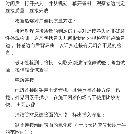
时间后，打开夹具，并从机架上移开管材，观察卷边判定
连接质量，连接完成。
检验热熔对焊连接质量方法：
接幅对焊连接质量的判足仍主要对焊接卷边的非破坏
性外观检测。通常包括卷边几何形状的外观检查和割除卷
边，
将卷边向后背屈曲，以证实连接有无熔合不足的检
查；
破坏性检测，将接口切取分别进行拉伸试验，弯曲试
验，拉伸蠕变试验等。
电熔连接
电熔连接时采用电熔焊机，其特点是连接方便、迅
捷，外界因素干扰小，在施工困难的场合下使用比较方
便。
主要步骤：
清洁管材及连接面的污物，标出插入深度；
刮除连接端面表面的氧化皮（
一股长约套筒长度一半
的范围内）；