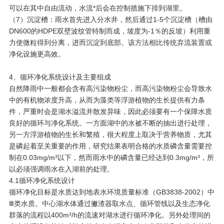
可以在其中自由流动，水流*后会在控制措施下排到湖里。
（7）沉淀槽：雨水首先进入分水井，然后通过1-5个沉淀槽（槽由
DN600的HDPE双壁波纹管特制而成，坡度为-1％的反坡）利用重
力使微粒得到分离，进而沉淀到底部。该方法相比传统弃流装置或
净化设施更高效。
4、循环净化系统设计及主要组成
自然降雨中一般都会含有高污染物粉尘，而高污染物粉尘会导致水
中的有机物浓度升高，从而为藻类等浮游植物的生长提供有力条
件，严重时会是湖水溢流并散发异味，因此必须要有一个保障水质
良好的循环与净化系统。一方面湖中的水被不断的抽出进行处理，
另一方浮游植物的生长和繁殖，很大程度上取决于营养物质，尤其
是磷起着至关重要的作用，研究结果表明合格的水质磷含量需要控
制在0.03mg/m³以下，然而雨水中的磷含量已经达到0.3mg/m³，所
以必须强调雨水在入湖前的处理。
4.1循环净化系统设计
循环净化目标是水质达到地表水环境质量标准（GB3838-2002）中
Ⅲ类水质。中心湖水体通过撇渣器取水点、循环管线以及生态净化
群落的流程以400m³/h的流速对湖水进行循环净化。另外处理间的