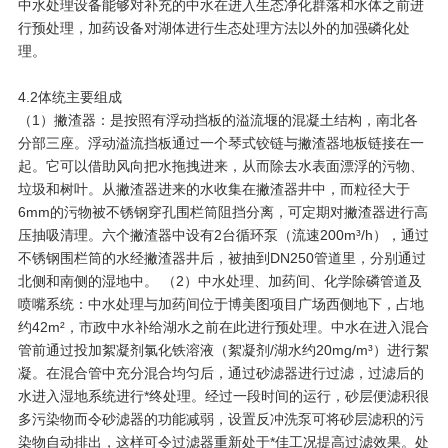
中水处理设备能够对补充的中水在进入生态净化群落和水体之前进
行预处理，加药设备对湖体进行生态处理方法以外的加强磷化处
理。
4.2体统主要组成
（1）撇渣器：是按照有浮动挡板的溢流堰的混凝土结构，南北各
分部三座。浮动溢流挡板通过一个琴式铰链与撇渣器地板链接在一
起。它可以借助风向把水拖拽进来，从而除去水表面漂浮的污物、
垃圾和树叶。从撇渣器进来的水收集在撇渣器井中，而粒径大于
6mm的污物被不锈钢穿孔围栏筒阻挡分离，可定期对撇渣器进行高
压抽吸清理。六个撇渣器中设有2台循环泵（流速200m³/h），通过
不锈钢围栏筒的水经撇渣器井后，被抽到DN250管道里，分别通过
北侧和南侧的湿地中。 （2）中水处理、加药间、化学除磷管道及
喷嘴系统：中水处理与加药间位于博美图项目广场西侧地下，占地
约42m²，市政中水补给湖水之前在此进行预处理。中水在进入混合
管前通过投加絮凝剂氯化铁溶液（絮凝剂/湖水约20mg/m³）进行絮
凝。在混合管中充分混合均匀后，通过砂滤器进行过滤，过滤后的
水进入湿地系统进行*终处理。经过一段时间的运行，砂层便滤积很
多污染物而令砂滤器的功能减弱，设置反冲洗泵可将砂层滤积的污
染物自动排出，这样可令过滤器重新处于*佳工况提高过滤效果。处