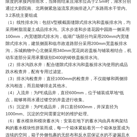
限度的承接内排雨水，当降雨结束且湖水位高于2.5m时，湖水分别
通过大剧院南、北两侧紧急溢流泵房抽排进入广东路雨水干管内。
3.2系统主要组成
（1）线性排水沟：包括V型横截面缝隙式排水沟和盖板排水沟，均
采用树脂混凝土成品排水沟。滨水步道和步道花园中园路一侧采用
100mm，内宽缝隙式排水沟，临湖广场部分均采用200mm内宽缝
隙式排水沟，建筑侧面和临市政道路部分采用200mm宽盖板排水
沟，乐城购物中心北侧采用340mm宽花岗岩盖板与铺装相结合，机
动车道部分采用承重级别D400的铸铁盖板排水沟。
（2）排水沟跌水井：配合缝隙式排水沟和盖板排水沟使用的成品
跌水检查井，配有专用过滤篮。
（3）排水沟检查井：直径1000mm的检查井，不仅能够和两侧排
水沟相连，而且能够排走其他水。
（4）入流井：为PE成品井，直径600mm，位于铺装或草地*低
点，能够将雨水通过镂空的井盖进行收集。
（5）沉淀井：为PE成品井，井口直径600mm，井深直径为
1000mm。沉淀的空间需要定时的维护处理。
（6）蓄水模块和模块蓄水沟：安装在地下的蓄水沟由具有构架结
构的蓄水模块性拼装而成，每一个箱体紧贴着另一个箱体放置成为
连续的空间，箱子外侧包裹的无纺布和反水层保证水的不渗漏且水