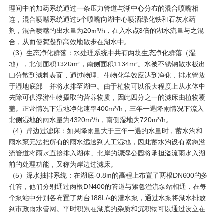
理间中的加药系统通过一条压力管道与湖中心分布的混合喷嘴相
连，混合喷嘴系统通过5个喷嘴向湖中心喷洒绿化铁和石灰水药
剂，混合喷嘴的出水量为20m³/h，在入水点3倍的湖水流量与之混
合，从而使絮凝剂高效地散步在湖水中。
（3）生态净化群落：水处理系统中共有两块生态净化群落（湿
地），北侧面积1320m²，南侧面积1134m²。水被不锈钢散水板出
口分散到滤料表面，通过物理、生物化学效应达到净化，排水管放
于湿地底部，并将水排至湖中。由于植物可以很大程度上从水体中
去除可供浮游生物摄取的营养物质，因此四分之一的滤床由植物覆
盖。正常情况下湿地净化速率400m³/h，三年一遇降雨情况下流入
北侧湿地的雨水量为4320m³/h，南侧湿地为720m³/h。
（4）岸边过滤床：如果降雨量大于三年一遇的水量时，蓄水沟和
雨水泵无法把所有的雨水远送到人工湿地，因此蓄水沟设有紧急溢
流管道将雨水直接排入湖体。北岸的漂浮公园将承担溢流雨水入湖
前的处理功能，又称为岸边过滤床。
（5）深水抽排系统：在湖底-0.8m的高程上布置了两根DN600的多
孔管，他们分别通过两根DN400的管道与紧急溢流泵站相通，在每
个泵站中分别各布置了两台188L/s的潜水泵，通过水泵将湖水排放
到市政雨水管网。平时积累在湖底的杂质和沉积物可以通过设立在