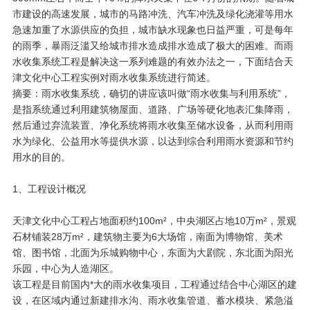
市建设的高速发展，城市的马路冲洗、汽车冲洗及绿化浇灌等用水
急速加重了水源供应的负担，城市缺水现象也日益严重，可是每年
的雨季，暴雨泛滥又给城市排水造成排水造成了极大的困难。而
雨
工程是解决这一系列难题的有效办法之一，下面结合天
水收集系统
津文化中心工程实例对
进行简述。
雨水收集系统
摘要：
，确切的讲应该叫做“雨水收集与利用系统”，
雨水收集系统
是指系统通过利用建筑物屋面、道路、广场等硬化地表汇集降雨，
然后通过弃流装置、净化系统将雨水收集至储水设备，从而利用雨
水为绿化、公益用水等提供水源，以达到综合利用雨水资源和节约
用水的目的。
1、工程设计概况
天津文化中心工程占地面积约100m²，中央湖区占地10万m²，景观
石材铺装28万m²，建筑物主要为6大场馆，南面为博物馆、美术
馆、图书馆，北面为乐城购物中心，东面为大剧院，东北面为阳光
乐园，中心为人造湖区。
该工程是目前国内*大的雨水收集项目，工程通过结合中心湖区的建
设，在区域内通过新建排水沟、雨水收集管道、蓄水模块、紧急溢