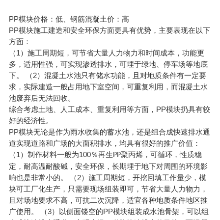
PP模块价格：低、钢筋混凝土价：高
PP模块施工建造和安全环保方面更具有优势，主要表现在以下
方面：
（1）施工周期短，可节省大量人力物力和时间成本，功能更
多，适用性强，可实现渗透排水，可埋于绿地、停车场等地底
下。
（2）混凝土水池只有储水功能，且对地质条件有一定要
求，实际建造一般占用地下室空间，可重复利用，而混凝土水
池废弃后无法回收。
综合考虑土地、人工成本、重复利用等方面，PP模块扔具有较
好的经济性。
PP模块无论是作为雨水收集的蓄水池，还是组合成快速排水通
道实现道路和广场的大面积排水，均具有很好的推广价值：
（1）制作材料一般为100％再生
聚丙烯，可循环，性质稳
PP
定，耐高温耐酸碱，安全环保，长期埋于地下对周围的环境影
响也是非常小的。
（2）施工周期短，开挖回填工作量少，模
块可工厂化生产，只需要现场组装即可，节省大量人力物力，
且对场地要求不高，可抗二次沉降，适宜各种地质条件地区推
广使用。
（3）以侧面镂空的PP模块组装成水池骨架，可以组