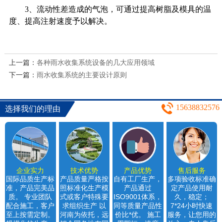
3
、流动性差造成的气泡，可通过提高树脂及模具的温
度、提高注射速度予以解决。
上一篇：
各种雨水收集系统设备的几大应用领域
下一篇：
雨水收集系统的主要设计原则
15638832576
选择我们的理由
企业实力
技术优势
产品优势
售后服务
国际品质生产标
产品质量严格按
自有工厂生产，
多项验收标准确
准，产品完美品
照标准化生产模
产品通过
定产品使用耐
质。 专业团队
式或客户特殊要
ISO9001体系，
久，稳定；
配合施工，客户
求组织生产 以
同等质量产品性
7*24小时快速
至上按需定制。
河南为依托，远
价比*优。 施工
服务，让您用的