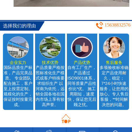
15638832576
选择我们的理由
企业实力
技术优势
产品优势
售后服务
国际品质生产标
产品质量严格按
自有工厂生产，
多项验收标准确
准，产品完美品
照标准化生产模
产品通过
定产品使用耐
质。 专业团队
式或客户特殊要
ISO9001体系，
久，稳定；
配合施工，客户
求组织生产 以
同等质量产品性
7*24小时快速
至上按需定制。
河南为依托，远
价比*优。 施工
服务，让您用的
规模化的生产，
销全国各地在国
周期短，速度
放心。专人售后
保证按时按量完
内市场上享有较
快，保证您无后
客服，**时间解
成。
高声誉。
顾之忧。
决您的问题。