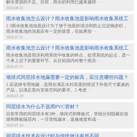
解水资源的不足。目前，雨水的利用已越来越得···
2020-08-02
雨水收集池怎么设计？雨水收集池是影响雨水收集系统工
2.3雨水收集池池底设计为了便于池底的清洁和防止沉淀物淤积，
作的重要因···
雨水收集池的池底应有一定的坡度，但如果按···
2020-07-31
雨水收集池怎么设计？雨水收集池是影响雨水收集系统工
雨水收集池是雨洪利用系统中收集的终点，处理系统的起点，是一
作的重要因···
个承上启下的重要环节。从目前国内对整个雨洪···
2020-07-31
墙排式同层排水地漏需要一定的标高，应注意哪些问题？
1.应选择专用地漏，选用在满足水封高度的情况下外形尺寸紧凑的
产品，以满足竖向安装空间的要求。2.考虑···
2020-07-29
同层排水为什么不选用PVC管材？
目前常用的同层排水有2种，墙排式和降板式，管线分别隐藏在假
墙和降板隔层内，一旦管线漏水，返修难度和成···
2020-07-29
同层排水技术在设计时与传统做法有所不同